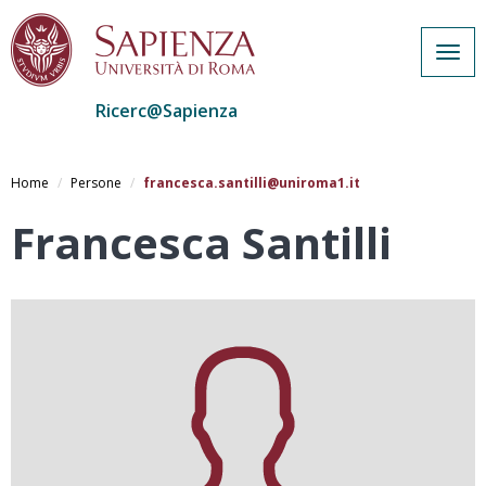
Togg
navig
Ricerc@Sapienza
Salta
al
Home
Persone
francesca.santilli@uniroma1.it
contenuto
principale
Francesca Santilli