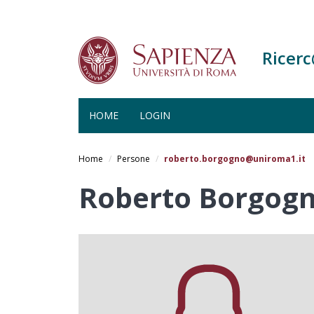
Ricer
HOME
LOGIN
Salta
al
Home
Persone
roberto.borgogno@uniroma1.it
contenuto
principale
Roberto Borgog