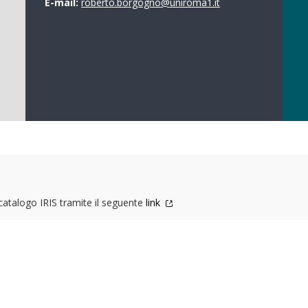
E-mail:
roberto.borgogno@uniroma1.it
 catalogo IRIS tramite il seguente
link