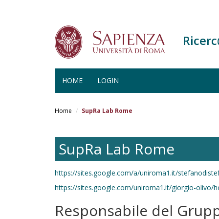
Ricer
HOME
LOGIN
Salta
al
Home
SupRa Lab Rome
contenuto
principale
SupRa Lab Rome
https://sites.google.com/a/uniroma1.it/stefanodist
https://sites.google.com/uniroma1.it/giorgio-olivo
Responsabile del Grup