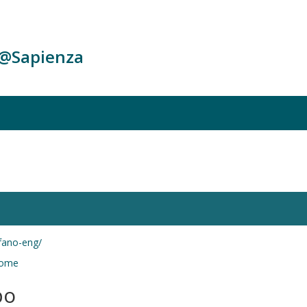
c@Sapienza
efano-eng/
/home
po