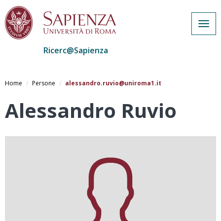
Togg
navig
Ricerc@Sapienza
Salta
al
Home
Persone
alessandro.ruvio@uniroma1.it
contenuto
principale
Alessandro Ruvio