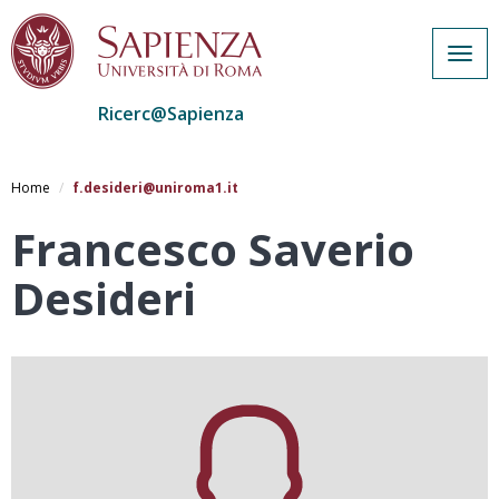
Togg
navig
Ricerc@Sapienza
Salta
al
Home
f.desideri@uniroma1.it
contenuto
principale
Francesco Saverio
Desideri