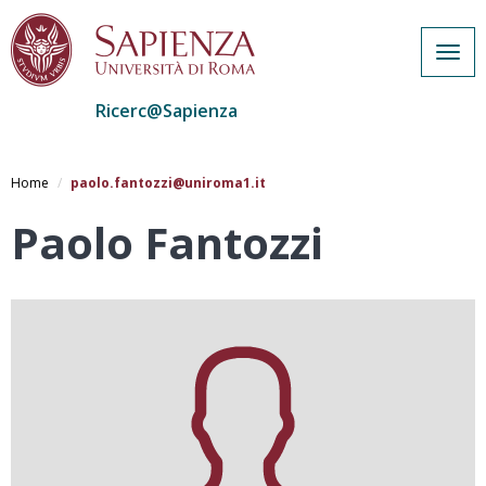
Togg
navig
Ricerc@Sapienza
Salta
al
Home
paolo.fantozzi@uniroma1.it
contenuto
principale
Paolo Fantozzi