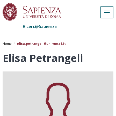
Togg
navig
Ricerc@Sapienza
Salta
al
Home
elisa.petrangeli@uniroma1.it
contenuto
principale
Elisa Petrangeli