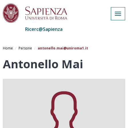
Togg
navig
Ricerc@Sapienza
Salta
al
Home
Persone
antonello.mai@uniroma1.it
contenuto
principale
Antonello Mai