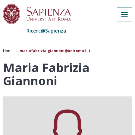
Togg
navig
Ricerc@Sapienza
Salta
al
Home
mariafabrizia.giannoni@uniroma1.it
contenuto
principale
Maria Fabrizia
Giannoni