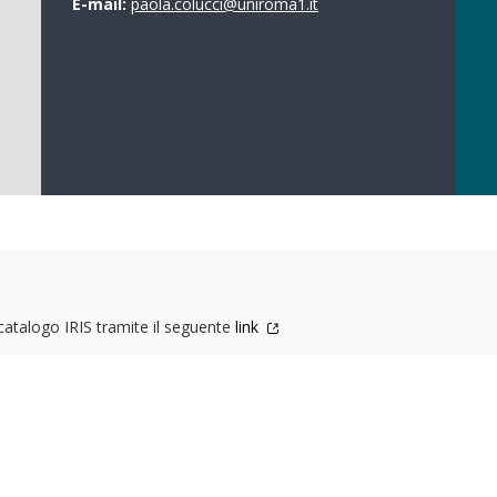
E-mail:
paola.colucci@uniroma1.it
 catalogo IRIS tramite il seguente
link