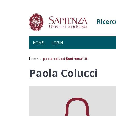
Ricer
HOME
LOGIN
Salta
al
Home
paola.colucci@uniroma1.it
contenuto
principale
Paola Colucci