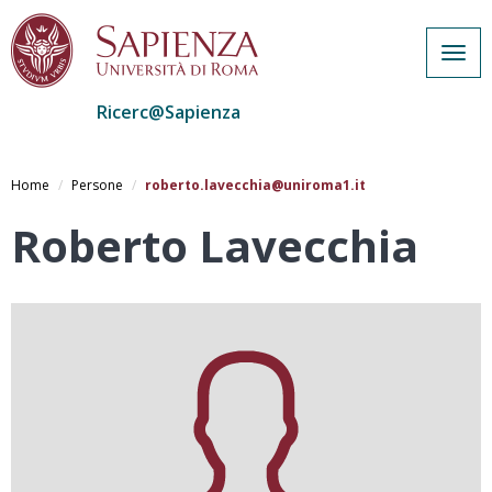
Togg
navig
Ricerc@Sapienza
Salta
al
Home
Persone
roberto.lavecchia@uniroma1.it
contenuto
principale
Roberto Lavecchia