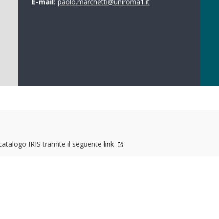
E-mail:
paolo.marchetti@uniroma1.it
 catalogo IRIS tramite il seguente
link