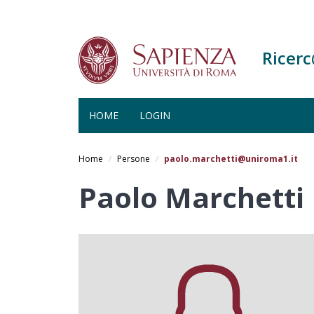
Ricer
HOME
LOGIN
Salta
al
Home
Persone
paolo.marchetti@uniroma1.it
contenuto
principale
Paolo Marchetti