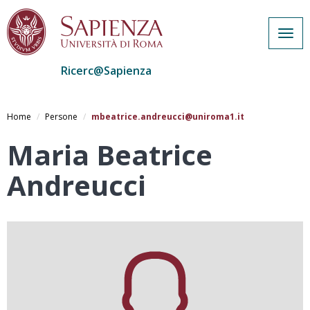
Togg
navig
Ricerc@Sapienza
Salta
al
Home
Persone
mbeatrice.andreucci@uniroma1.it
contenuto
principale
Maria Beatrice
Andreucci