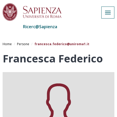
Togg
navig
Ricerc@Sapienza
Salta
al
Home
Persone
francesca.federico@uniroma1.it
contenuto
principale
Francesca Federico