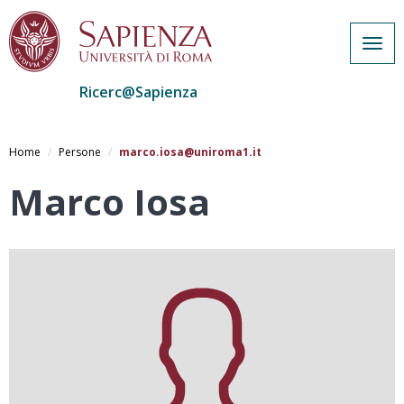
Togg
navig
Ricerc@Sapienza
Salta
al
Home
Persone
marco.iosa@uniroma1.it
contenuto
principale
Marco Iosa