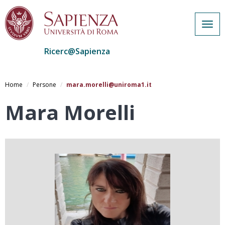
Togg
navig
Ricerc@Sapienza
Salta
al
Home
Persone
mara.morelli@uniroma1.it
contenuto
principale
Mara Morelli