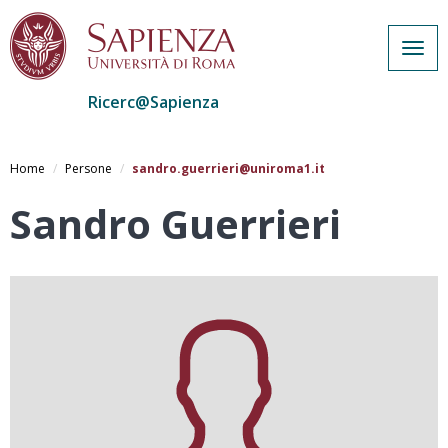
Togg
navig
Ricerc@Sapienza
Salta
al
Home
Persone
sandro.guerrieri@uniroma1.it
contenuto
principale
Sandro Guerrieri