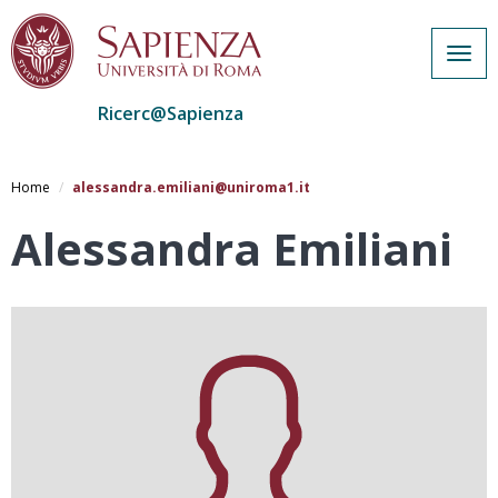
Togg
navig
Ricerc@Sapienza
Salta
al
Home
alessandra.emiliani@uniroma1.it
contenuto
principale
Alessandra Emiliani