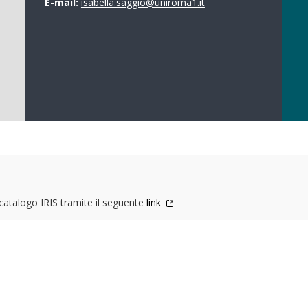
E-mail:
isabella.saggio@uniroma1.it
l catalogo IRIS tramite il seguente
link