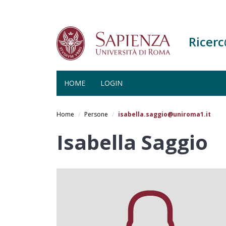
Ricer
HOME
LOGIN
Salta
al
Home
Persone
isabella.saggio@uniroma1.it
contenuto
principale
Isabella Saggio