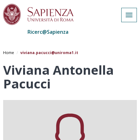
Togg
navig
Ricerc@Sapienza
Salta
al
Home
viviana.pacucci@uniroma1.it
contenuto
principale
Viviana Antonella
Pacucci