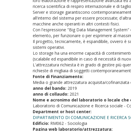
loro elaborazione e rappresentazione avanzata ed a
ricerca scientifica di respiro internazionale e di taglio
Server e storage garantiscono contemporaneamente l
all'interno del sistema per essere processate; d'alt
macchine anche operanti in altri contesti fisici.
Con l'espressione "Big Data Management System" ci 
elemento, per funzionare o per esprimere al massimo l
Il progetto, tecnicamente, è espandibile, ovvero è 
sistemi operativi.
Lo storage ha una enorme capacità di contenimento de
(scalabile ed espandibile in caso di necessità di nuo
L'attrezzatura richiesta è in grado di gestire più 
richieste di migliaia di soggetti contemporaneamente
Fonte di Finanziamento:
Media o grande attrezzatura acquisita/cofinanziata 
anno del bando:
2019
anno di collaudo:
2021
Nome e acronimo del laboratorio o locale che 
Laboratorio di Comunicazione e Ricerca sociale - C
Department or host center:
DIPARTIMENTO DI COMUNICAZIONE E RICERCA S
Edificio:
RM062 - Sociologia
Pagina web laboratorio/attrezzatura: