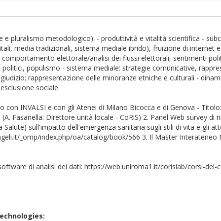
 e pluralismo metodologico): - produttività e vitalità scientifica - subc
ali, media tradizionali, sistema mediale ibrido), fruizione di internet e
, comportamento elettorale/analisi dei flussi elettorali, sentimenti pol
gi politici, populismo - sistema mediale: strategie comunicative, rappr
egiudizio; rappresentazione delle minoranze etniche e culturali - dinami
 esclusione sociale
rso con INVALSI e con gli Atenei di Milano Bicocca e di Genova - Titol
s (A. Fasanella: Direttore unità locale - CoRiS) 2. Panel Web survey di
 Salute) sull'impatto dell'emergenza sanitaria sugli stili di vita e gli at
coangeli.it/_omp/index.php/oa/catalog/book/566 3. Il Master Interatene
 software di analisi dei dati: https://web.uniroma1.it/corislab/corsi-del-c
 Technologies: