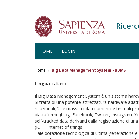
Ricer
HOME
LOGIN
Salta
al
Home
Big Data Management System - BDMS
contenuto
principale
Lingua
Italiano
Il Big Data Management System è un sistema hardwar
Si tratta di una potente attrezzatura hardware adatta
relazionali; 2. le masse di dati numerici e testuali pr
piattaforme (blog, Facebook, Twitter, Instagram, Yout
self-tracked data derivanti dalla registrazione di una 
(IOT - Internet of things).
Tale dotazione tecnologica di ultima generazione è fi