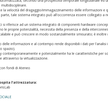
utomatizzata, secondo una prospettiva temporale longitudinale ed un
 multidisciplinare.
a velocità del dragaggio/immagazzinamento delle informazioni e quel
ra parte, tale sistema integrato può all'occorrenza essere collegato a 
si riferisce ad un sistema integrato di componenti hardware concepib
e proprie potenzialità, necessita della presenza e della interconnessio
scalabile e può crescere in modo sostanzialmente smisurato; è inoltre 
lle informazioni e al contempo rende disponibili i dati per l'analisi
vo spazio).
query contemporaneamente e potenzialmente ha le caratteristiche per so
 attraverso la virtualizzazione.
con fondi di Ateneo
ospita l'attrezzatura:
orisLab
OCIALE