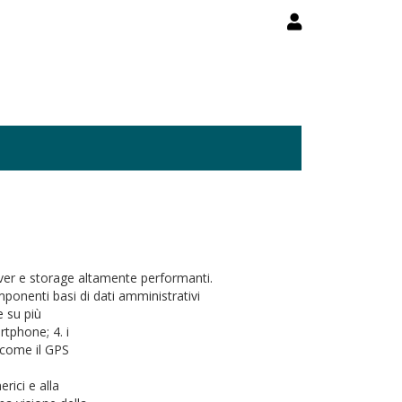
ver e storage altamente performanti.
mponenti basi di dati amministrativi
e su più
rtphone; 4. i
i come il GPS
rici e alla