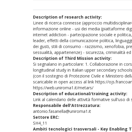
Description of research activity:
Linee di ricerca connesse (approccio multidisciplinare
informazione online - usi dei media (piattaforme digit
internet addiction - partecipazione sociale e politica
leader, effetti della comunicazione politica, linguag
dei gusti, stili di consumo - razzismo, xenofobia, pr
sessualità, appartenenze) - sicurezza, criminalità ed
Description of Third Mission activity:
Si segnalano in particolare: 1. Collaborazione in co
longitudinal study in Italian upper secondary school
(con il sostegno di Protezione Civile e Ministero della
scaricabile in open access al link https://ojs.fran
https://web.uniroma1.it/metars/
Description of educational/training activity:
Link al calendario delle attività formative sull'uso di
Responsabile dell'Attrezzatura:
antonio.fasanella@uniroma1.it
Settore ERC:
SH4_11
Ambiti tecnologici trasversali - Key Enabling