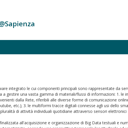
c@Sapienza
e integrato le cui componenti principali sono rappresentate da ser
 a gestire una vasta gamma di materiali/flussi di informazioni: 1. le i
ovenienti dalla Rete, riferibili alle diverse forme di comunicazione onlin
ube, etc.); 3. le multiformi tracce digitali connesse agli usi dello sma
pluralità di attività individuali quotidiane attraverso sensori elettronic
nalizzata all'acquisizione e organizzazione di Big Data testuali e nume