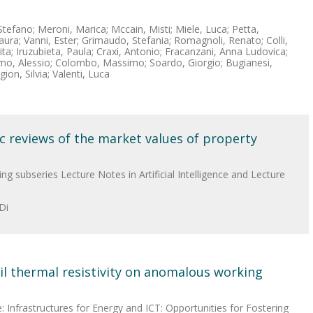
efano; Meroni, Marica; Mccain, Misti; Miele, Luca; Petta,
Laura; Vanni, Ester; Grimaudo, Stefania; Romagnoli, Renato; Colli,
ta; Iruzubieta, Paula; Craxi, Antonio; Fracanzani, Anna Ludovica;
emo, Alessio; Colombo, Massimo; Soardo, Giorgio; Bugianesi,
ion, Silvia; Valenti, Luca
c reviews of the market values of property
g subseries Lecture Notes in Artificial Intelligence and Lecture
 Di
il thermal resistivity on anomalous working
 Infrastructures for Energy and ICT: Opportunities for Fostering