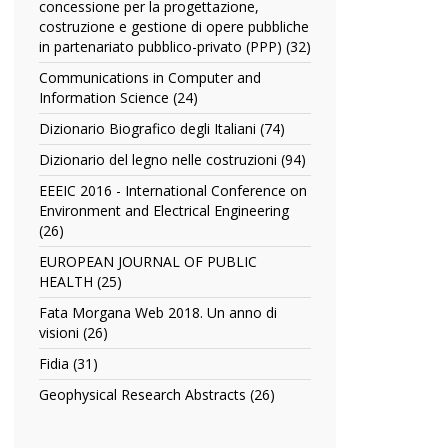
filter
concessione per la progettazione,
contratti
costruzione e gestione di opere pubbliche
commentato
in partenariato pubblico-privato (PPP) (32)
Apply
filter
Commentario
Communications in Computer and
al
Information Science (24)
Apply
contratto
Communications
standard
Dizionario Biografico degli Italiani (74)
Apply
in
di
Dizionario
Computer
Dizionario del legno nelle costruzioni (94)
Apply
concessione
Biografico
and
Dizionario
per
degli
EEEIC 2016 - International Conference on
Information
del
la
Italiani
Environment and Electrical Engineering
Science
legno
progettazione,
filter
(26)
Apply
filter
nelle
costruzione
EEEIC
costruzioni
EUROPEAN JOURNAL OF PUBLIC
e
2016
filter
HEALTH (25)
Apply
gestione
-
EUROPEAN
di
International
Fata Morgana Web 2018. Un anno di
JOURNAL
opere
Conference
visioni (26)
Apply
OF
pubbliche
on
Fata
PUBLIC
Fidia (31)
Apply
in
Environment
Morgana
HEALTH
Fidia
partenariato
and
Web
Geophysical Research Abstracts (26)
Apply
filter
filter
pubblico-
Electrical
2018.
Geophysical
privato
Engineering
Un
Research
(PPP)