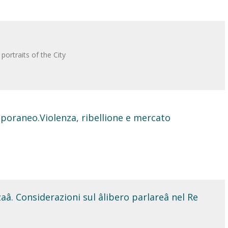
ortraits of the City
oraneo.Violenza, ribellione e mercato
â. Considerazioni sul âlibero parlareâ nel Re