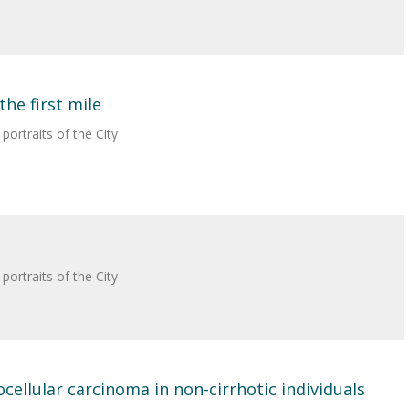
he first mile
ortraits of the City
ortraits of the City
llular carcinoma in non-cirrhotic individuals