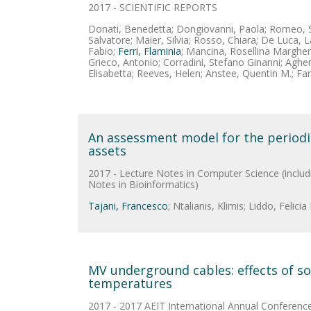
2017 - SCIENTIFIC REPORTS
Donati, Benedetta; Dongiovanni, Paola; Romeo, St
Salvatore; Maier, Silvia; Rosso, Chiara; De Luca, 
Fabio;
Ferri, Flaminia
; Mancina, Rosellina Margheri
Grieco, Antonio; Corradini, Stefano Ginanni; Agh
Elisabetta; Reeves, Helen; Anstee, Quentin M.; Farg
An assessment model for the periodi
assets
2017 - Lecture Notes in Computer Science (includin
Notes in Bioinformatics)
Tajani, Francesco
; Ntalianis, Klimis; Liddo, Felicia
MV underground cables: effects of so
temperatures
2017 - 2017 AEIT International Annual Conference: