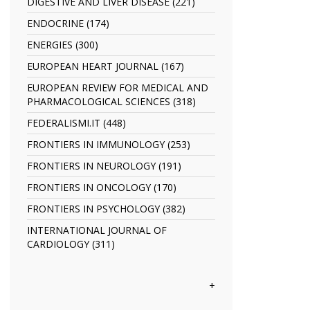
TRANSACTIONS
DIGESTIVE AND LIVER DISEASE (221)
Apply
filter
filter
DIGESTIVE
ENDOCRINE (174)
Apply
AND
ENDOCRINE
LIVER
ENERGIES (300)
Apply
filter
DISEASE
ENERGIES
EUROPEAN HEART JOURNAL (167)
Apply
filter
filter
EUROPEAN
EUROPEAN REVIEW FOR MEDICAL AND
HEART
PHARMACOLOGICAL SCIENCES (318)
Apply
JOURNAL
EUROPEAN
filter
FEDERALISMI.IT (448)
Apply
REVIEW
FEDERALISMI.IT
FOR
FRONTIERS IN IMMUNOLOGY (253)
Apply
filter
MEDICAL
FRONTIERS
FRONTIERS IN NEUROLOGY (191)
Apply
AND
IN
FRONTIERS
PHARMACOLOGICAL
IMMUNOLOGY
FRONTIERS IN ONCOLOGY (170)
Apply
IN
SCIENCES
filter
FRONTIERS
NEUROLOGY
FRONTIERS IN PSYCHOLOGY (382)
Apply
filter
IN
filter
FRONTIERS
ONCOLOGY
INTERNATIONAL JOURNAL OF
IN
filter
CARDIOLOGY (311)
Apply
PSYCHOLOGY
INTERNATIONAL
filter
JOURNAL
OF
+
CARDIOLOGY