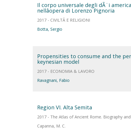
Il corpo universale degli dÃ¨i america
nellâopera di Lorenzo Pignoria
2017 - CIVILTÃ E RELIGIONI
Botta, Sergio
Propensities to consume and the pers
keynesian model
2017 - ECONOMIA & LAVORO
Ravagnani, Fabio
Region VI. Alta Semita
2017 - The Atlas of Ancient Rome. Biography and p
Capanna, M. C.