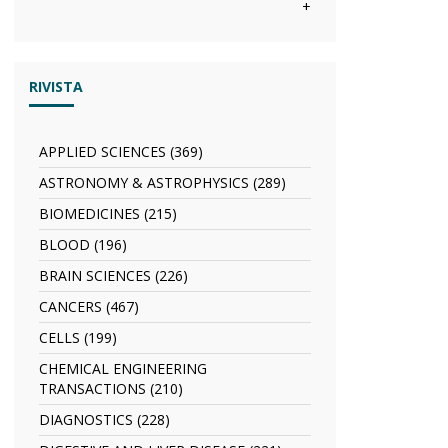
filter
anno
Abstracts
+
filter
di
filter
visioni
filter
RIVISTA
APPLIED SCIENCES (369)
Apply
APPLIED
ASTRONOMY & ASTROPHYSICS (289)
Apply
SCIENCES
ASTRONOMY
filter
BIOMEDICINES (215)
Apply
&
BIOMEDICINES
ASTROPHYSICS
BLOOD (196)
Apply
filter
filter
BLOOD
BRAIN SCIENCES (226)
Apply
filter
BRAIN
CANCERS (467)
Apply
SCIENCES
CANCERS
filter
CELLS (199)
Apply
filter
CELLS
CHEMICAL ENGINEERING
filter
TRANSACTIONS (210)
Apply
CHEMICAL
DIAGNOSTICS (228)
Apply
ENGINEERING
DIAGNOSTICS