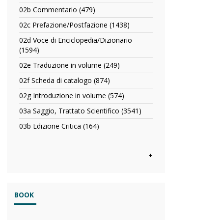
02a
in
02b Commentario (479)
Apply
Capitolo
rivista
02b
o
02c Prefazione/Postfazione (1438)
Apply
filter
Commentario
Articolo
02c
filter
02d Voce di Enciclopedia/Dizionario
filter
Prefazione/Postfazione
(1594)
Apply
filter
02d
02e Traduzione in volume (249)
Apply
Voce
02e
di
02f Scheda di catalogo (874)
Apply
Traduzione
Enciclopedia/Dizionario
02f
in
02g Introduzione in volume (574)
Apply
filter
Scheda
volume
02g
di
03a Saggio, Trattato Scientifico (3541)
Apply
filter
Introduzione
catalogo
03a
in
03b Edizione Critica (164)
Apply
filter
Saggio,
volume
03b
Trattato
filter
Edizione
Scientifico
Critica
+
filter
filter
BOOK