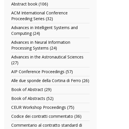
Abstract book (106)
Apply
Abstract
ACM International Conference
book
Proceeding Series (32)
Apply
filter
ACM
Advances in Intelligent Systems and
International
Computing (24)
Apply
Conference
Advances
Proceeding
Advances in Neural Information
in
Series
Processing Systems (24)
Apply
Intelligent
filter
Advances
Systems
Advances in the Astronautical Sciences
in
and
(27)
Apply
Neural
Computing
Advances
Information
AIP Conference Proceedings (57)
Apply
filter
in
Processing
AIP
the
Alle due sponde della Cortina di Ferro (26)
Apply
Systems
Conference
Astronautical
Alle
filter
Proceedings
Book of Abstract (29)
Apply
Sciences
due
filter
Book
filter
sponde
Book of Abstracts (52)
Apply
of
della
Book
Abstract
CEUR Workshop Proceedings (75)
Apply
Cortina
of
filter
CEUR
di
Abstracts
Codice dei contratti commentato (36)
Apply
Workshop
Ferro
filter
Codice
Proceedings
Commentario al contratto standard di
filter
dei