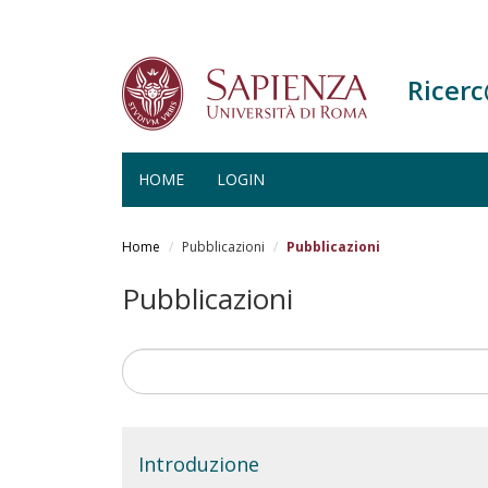
Ricer
HOME
LOGIN
Salta
al
Home
Pubblicazioni
Pubblicazioni
contenuto
principale
Pubblicazioni
Introduzione