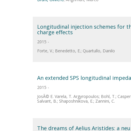
Longitudinal injection schemes for 
charge effects
2015 -
Forte, V.; Benedetto, E.; Quartullo, Danilo
An extended SPS longitudinal imped
2015 -
JosÃ© E. Varela, T. Argyropoulos; Bohl, T.; Caspers,
Salvant, B.; Shaposhnikova, E.; Zannini, C.
The dreams of Aelius Aristides: a neu