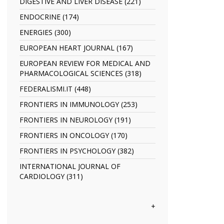
TRANSACTIONS
DIGESTIVE AND LIVER DISEASE (221)
Apply
filter
filter
DIGESTIVE
ENDOCRINE (174)
Apply
AND
ENDOCRINE
LIVER
ENERGIES (300)
Apply
filter
DISEASE
ENERGIES
EUROPEAN HEART JOURNAL (167)
Apply
filter
filter
EUROPEAN
EUROPEAN REVIEW FOR MEDICAL AND
HEART
PHARMACOLOGICAL SCIENCES (318)
Apply
JOURNAL
EUROPEAN
filter
FEDERALISMI.IT (448)
Apply
REVIEW
FEDERALISMI.IT
FOR
FRONTIERS IN IMMUNOLOGY (253)
Apply
filter
MEDICAL
FRONTIERS
FRONTIERS IN NEUROLOGY (191)
Apply
AND
IN
FRONTIERS
PHARMACOLOGICAL
IMMUNOLOGY
FRONTIERS IN ONCOLOGY (170)
Apply
IN
SCIENCES
filter
FRONTIERS
NEUROLOGY
FRONTIERS IN PSYCHOLOGY (382)
Apply
filter
IN
filter
FRONTIERS
ONCOLOGY
INTERNATIONAL JOURNAL OF
IN
filter
CARDIOLOGY (311)
Apply
PSYCHOLOGY
INTERNATIONAL
filter
JOURNAL
OF
+
CARDIOLOGY