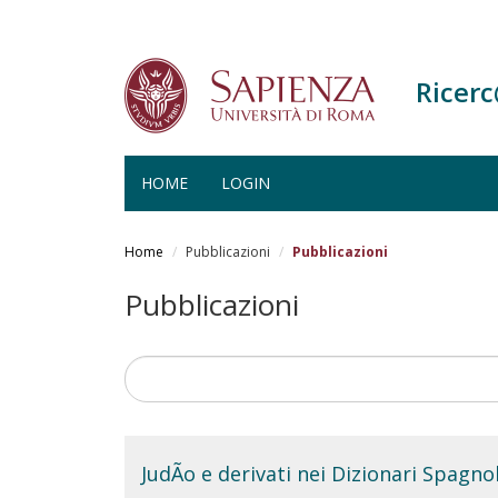
Ricer
HOME
LOGIN
Salta
al
Home
Pubblicazioni
Pubblicazioni
contenuto
principale
Pubblicazioni
JudÃ­o e derivati nei Dizionari Spagnol