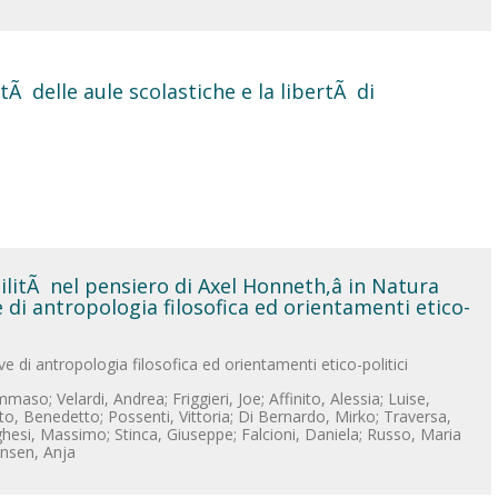
tÃ delle aule scolastiche e la libertÃ di
litÃ nel pensiero di Axel Honneth,â in Natura
 di antropologia filosofica ed orientamenti etico-
e di antropologia filosofica ed orientamenti etico-politici
aso; Velardi, Andrea; Friggieri, Joe; Affinito, Alessia; Luise,
to, Benedetto; Possenti, Vittoria; Di Bernardo, Mirko; Traversa,
hesi, Massimo; Stinca, Giuseppe; Falcioni, Daniela; Russo, Maria
ansen, Anja