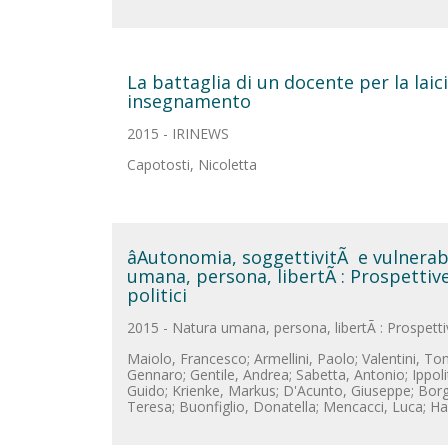
La battaglia di un docente per la laici
insegnamento
2015 - IRINEWS
Capotosti, Nicoletta
âAutonomia, soggettivitÃ e vulnerabi
umana, persona, libertÃ : Prospettive
politici
2015 - Natura umana, persona, libertÃ : Prospettiv
Maiolo, Francesco; Armellini, Paolo; Valentini, Tomm
Gennaro; Gentile, Andrea; Sabetta, Antonio; Ippoli
Guido; Krienke, Markus; D'Acunto, Giuseppe; Borg
Teresa; Buonfiglio, Donatella; Mencacci, Luca; H