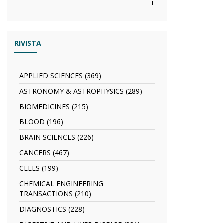
filter
anno
Abstracts
+
filter
di
filter
visioni
filter
RIVISTA
APPLIED SCIENCES (369)
Apply
APPLIED
ASTRONOMY & ASTROPHYSICS (289)
Apply
SCIENCES
ASTRONOMY
filter
BIOMEDICINES (215)
Apply
&
BIOMEDICINES
ASTROPHYSICS
BLOOD (196)
Apply
filter
filter
BLOOD
BRAIN SCIENCES (226)
Apply
filter
BRAIN
CANCERS (467)
Apply
SCIENCES
CANCERS
filter
CELLS (199)
Apply
filter
CELLS
CHEMICAL ENGINEERING
filter
TRANSACTIONS (210)
Apply
CHEMICAL
DIAGNOSTICS (228)
Apply
ENGINEERING
DIAGNOSTICS