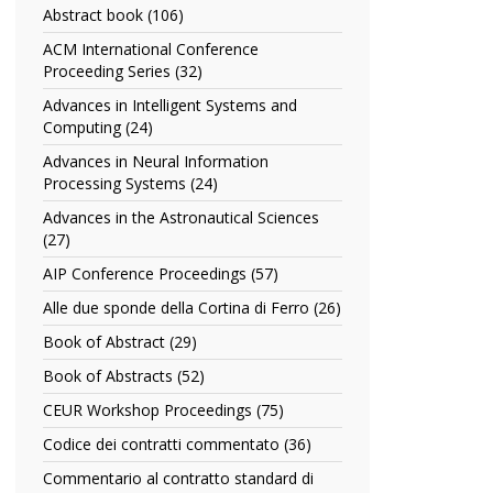
Abstract book (106)
Apply
Abstract
ACM International Conference
book
Proceeding Series (32)
Apply
filter
ACM
Advances in Intelligent Systems and
International
Computing (24)
Apply
Conference
Advances
Proceeding
Advances in Neural Information
in
Series
Processing Systems (24)
Apply
Intelligent
filter
Advances
Systems
Advances in the Astronautical Sciences
in
and
(27)
Apply
Neural
Computing
Advances
Information
AIP Conference Proceedings (57)
Apply
filter
in
Processing
AIP
the
Alle due sponde della Cortina di Ferro (26)
Apply
Systems
Conference
Astronautical
Alle
filter
Proceedings
Book of Abstract (29)
Apply
Sciences
due
filter
Book
filter
sponde
Book of Abstracts (52)
Apply
of
della
Book
Abstract
CEUR Workshop Proceedings (75)
Apply
Cortina
of
filter
CEUR
di
Abstracts
Codice dei contratti commentato (36)
Apply
Workshop
Ferro
filter
Codice
Proceedings
Commentario al contratto standard di
filter
dei