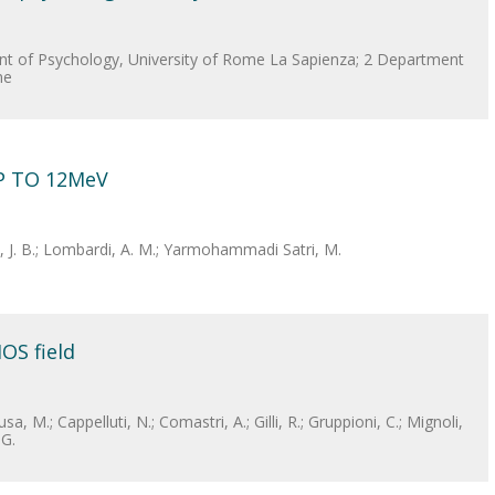
nt of Psychology, University of Rome La Sapienza; 2 Department
ne
P TO 12MeV
nt, J. B.; Lombardi, A. M.; Yarmohammadi Satri, M.
OS field
sa, M.; Cappelluti, N.; Comastri, A.; Gilli, R.; Gruppioni, C.; Mignoli,
 G.