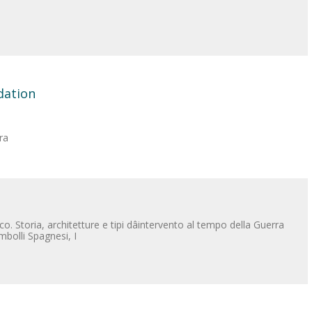
dation
ra
co. Storia, architetture e tipi dâintervento al tempo della Guerra
mbolli Spagnesi, I