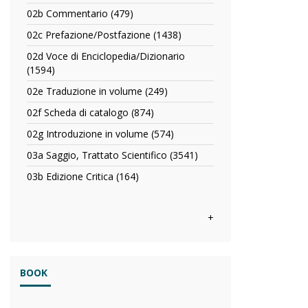
02a
in
02b Commentario (479)
Apply
Capitolo
rivista
02b
o
02c Prefazione/Postfazione (1438)
Apply
filter
Commentario
Articolo
02c
filter
02d Voce di Enciclopedia/Dizionario
filter
Prefazione/Postfazione
(1594)
Apply
filter
02d
02e Traduzione in volume (249)
Apply
Voce
02e
di
02f Scheda di catalogo (874)
Apply
Traduzione
Enciclopedia/Dizionario
02f
in
02g Introduzione in volume (574)
Apply
filter
Scheda
volume
02g
di
03a Saggio, Trattato Scientifico (3541)
Apply
filter
Introduzione
catalogo
03a
in
03b Edizione Critica (164)
Apply
filter
Saggio,
volume
03b
Trattato
filter
Edizione
Scientifico
Critica
+
filter
filter
BOOK