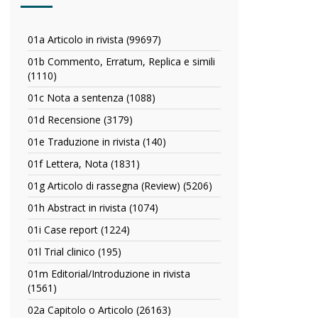
01a Articolo in rivista (99697)
Apply
01a
01b Commento, Erratum, Replica e simili
Articolo
(1110)
Apply
in
01b
rivista
01c Nota a sentenza (1088)
Apply
Commento,
filter
01c
Erratum,
01d Recensione (3179)
Apply
Nota
Replica
01d
a
01e Traduzione in rivista (140)
Apply
e
Recensione
sentenza
01e
simili
filter
01f Lettera, Nota (1831)
Apply
filter
Traduzione
filter
01f
in
01g Articolo di rassegna (Review) (5206)
Apply
Lettera,
rivista
01g
Nota
01h Abstract in rivista (1074)
Apply
filter
Articolo
filter
01h
di
01i Case report (1224)
Apply
Abstract
rassegna
01i
in
01l Trial clinico (195)
Apply
(Review)
Case
rivista
01l
filter
report
01m Editorial/Introduzione in rivista
filter
Trial
filter
(1561)
Apply
clinico
01m
filter
02a Capitolo o Articolo (26163)
Apply
Editorial/Introduzione