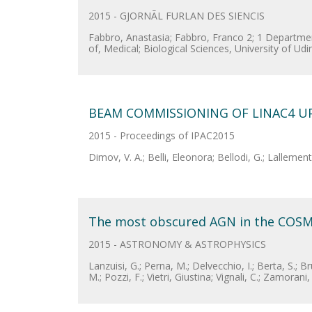
2015 - GJORNÃL FURLAN DES SIENCIS
Fabbro, Anastasia; Fabbro, Franco 2; 1 Departme
of, Medical; Biological Sciences, University of Udi
BEAM COMMISSIONING OF LINAC4 U
2015 - Proceedings of IPAC2015
Dimov, V. A.; Belli, Eleonora; Bellodi, G.; Lalleme
The most obscured AGN in the COSM
2015 - ASTRONOMY & ASTROPHYSICS
Lanzuisi, G.; Perna, M.; Delvecchio, I.; Berta, S.; Bru
M.; Pozzi, F.; Vietri, Giustina; Vignali, C.; Zamorani,