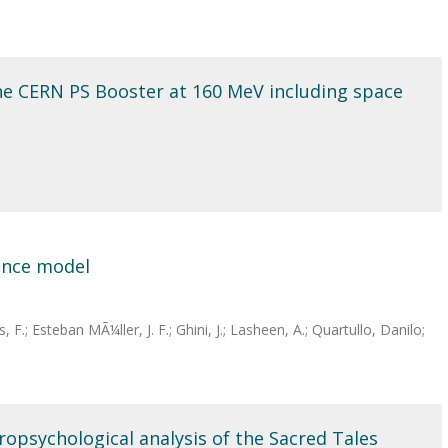
the CERN PS Booster at 160 MeV including space
ance model
 F.; Esteban MÃ¼ller, J. F.; Ghini, J.; Lasheen, A.; Quartullo, Danilo;
ropsychological analysis of the Sacred Tales