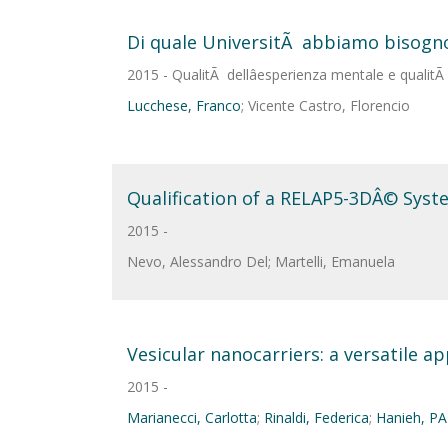
Di quale UniversitÃ abbiamo bisogn
2015 - QualitÃ dellâesperienza mentale e qualitÃ d
Lucchese, Franco
; Vicente Castro, Florencio
Qualification of a RELAP5-3DÂ© Syste
2015 -
Nevo, Alessandro Del; Martelli, Emanuela
Vesicular nanocarriers: a versatile 
2015 -
Marianecci, Carlotta
;
Rinaldi, Federica
;
Hanieh, PA