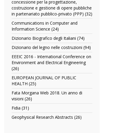
filter
concessione per la progettazione,
contratti
costruzione e gestione di opere pubbliche
commentato
in partenariato pubblico-privato (PPP) (32)
Apply
filter
Commentario
Communications in Computer and
al
Information Science (24)
Apply
contratto
Communications
standard
Dizionario Biografico degli Italiani (74)
Apply
in
di
Dizionario
Computer
Dizionario del legno nelle costruzioni (94)
Apply
concessione
Biografico
and
Dizionario
per
degli
EEEIC 2016 - International Conference on
Information
del
la
Italiani
Environment and Electrical Engineering
Science
legno
progettazione,
filter
(26)
Apply
filter
nelle
costruzione
EEEIC
costruzioni
EUROPEAN JOURNAL OF PUBLIC
e
2016
filter
HEALTH (25)
Apply
gestione
-
EUROPEAN
di
International
Fata Morgana Web 2018. Un anno di
JOURNAL
opere
Conference
visioni (26)
Apply
OF
pubbliche
on
Fata
PUBLIC
Fidia (31)
Apply
in
Environment
Morgana
HEALTH
Fidia
partenariato
and
Web
Geophysical Research Abstracts (26)
Apply
filter
filter
pubblico-
Electrical
2018.
Geophysical
privato
Engineering
Un
Research
(PPP)