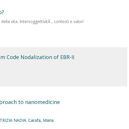
o?
ella vita. IntersoggettivitÃ , contesti e valori
m Code Nodalization of EBR-II
approach to nanomedicine
TRIZIA NADIA
;
Carafa, Maria