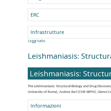
ERC
Infrastrutture
Leggi tutto
su
Intracellular
Signal
Leishmaniasis: Structu
in
degenerative
diseases
-
Leishmaniasis: Structu
Natural
substances
as
The Leishmaniasis: Structural Biology and Drug Discov
natural
University of Rome),
Andrea Ilari
(CNR-IBPM),
Gianni Co
remedies
Informazioni