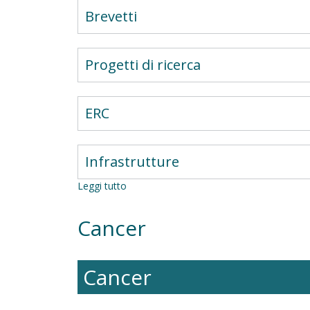
Brevetti
Progetti di ricerca
ERC
Infrastrutture
Leggi tutto
su
CARCINOGENESI
CHIMICA
Cancer
E
PATHWAYS
DI
SEGNALAZIONE
Cancer
STAT3
MEDIATI