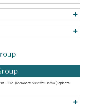
Group
 Group
nd CNR–IBPM. (Members
: Annarita Fiorillo
(Sapienza