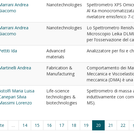
Marrani Andrea
Nanotechnologies
Spettrometro XPS Omicr
Giacomo
Al Ka monocromatizzata
rivelatore emisferico 7-
Marrani Andrea
Nanotechnologies
Lo Spettrometro Renishaw
Giacomo
Microscopio Leika DLML,
per l’osservazione del ca
Pettiti Ida
Advanced
Analizzatore per fisi e 
materials
Martinelli Andrea
Fabrication &
Comportamento dei Mater
Manufacturing
Meccanica e Viscoelastic
meccanica (DMA) è una t
Astolfi Maria Luisa
Life-science
Spettrometro di massa 
Canepari Silvia
technologies &
induttivamente con corre
Massimi Lorenzo
biotechnologies
MS).
nte
…
14
15
16
17
18
19
20
21
22