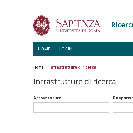
Ricer
HOME
LOGIN
Salta
al
Home
Infrastrutture di ricerca
contenuto
principale
Infrastrutture di ricerca
Attrezzatura
Responsa