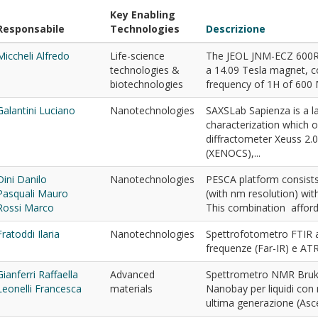
Key Enabling
Responsabile
Technologies
Descrizione
Miccheli Alfredo
Life-science
The JEOL JNM-ECZ 600R 
technologies &
a 14.09 Tesla magnet, c
biotechnologies
frequency of 1H of 600 M
Galantini Luciano
Nanotechnologies
SAXSLab Sapienza is a la
characterization which o
diffractometer Xeuss 2
(XENOCS),...
Dini Danilo
Nanotechnologies
PESCA platform consist
Pasquali Mauro
(with nm resolution) wit
Rossi Marco
This combination affords
Fratoddi Ilaria
Nanotechnologies
Spettrofotometro FTIR 
frequenze (Far-IR) e AT
Gianferri Raffaella
Advanced
Spettrometro NMR Bruk
Leonelli Francesca
materials
Nanobay per liquidi con
ultima generazione (Asc