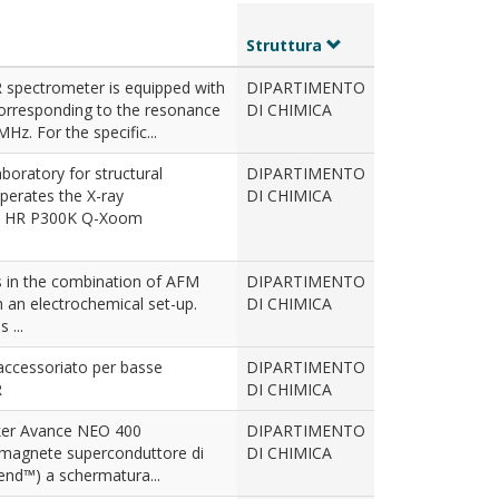
Struttura
spectrometer is equipped with
DIPARTIMENTO
orresponding to the resonance
DI CHIMICA
Hz. For the specific...
boratory for structural
DIPARTIMENTO
perates the X-ray
DI CHIMICA
.0 HR P300K Q-Xoom
s in the combination of AFM
DIPARTIMENTO
h an electrochemical set-up.
DI CHIMICA
 ...
accessoriato per basse
DIPARTIMENTO
R
DI CHIMICA
er Avance NEO 400
DIPARTIMENTO
 magnete superconduttore di
DI CHIMICA
end™) a schermatura...