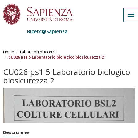
Tog
nav
Ricerc@Sapienza
Salta
al
Home
Laboratori di Ricerca
contenuto
CU026 ps1 5 Laboratorio biologico biosicurezza 2
principale
CU026 ps1 5 Laboratorio biologico
biosicurezza 2
Descrizione