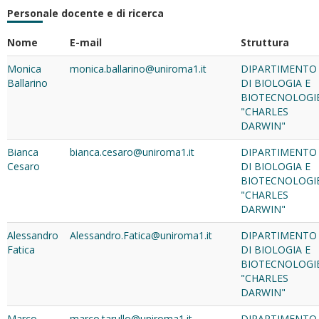
Personale docente e di ricerca
Nome
E-mail
Struttura
Monica
monica.ballarino@uniroma1.it
DIPARTIMENTO
Ballarino
DI BIOLOGIA E
BIOTECNOLOGI
"CHARLES
DARWIN"
Bianca
bianca.cesaro@uniroma1.it
DIPARTIMENTO
Cesaro
DI BIOLOGIA E
BIOTECNOLOGI
"CHARLES
DARWIN"
Alessandro
Alessandro.Fatica@uniroma1.it
DIPARTIMENTO
Fatica
DI BIOLOGIA E
BIOTECNOLOGI
"CHARLES
DARWIN"
Marco
marco.tarullo@uniroma1.it
DIPARTIMENTO