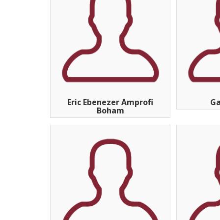
Eric Ebenezer Amprofi
Ga
Boham