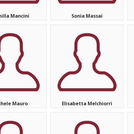
illa Mancini
Sonia Massai
chele Mauro
Elisabetta Melchiorri