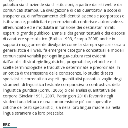
pubblica sia di aziende sia di istituzioni, a partire dai siti web e dai
comunicati stampa. La divulgazione di dati quantitativi a scopi di
trasparenza, di rafforzamento dell'identità aziendale (corporate) o
istituzionale, pubblicitari e promozionali, conferisce autorevolezza
all'enunciato ed è modulata in funzione dei destinatari mirati:
esperti o grande pubblico. L'analisi dei generi testuali e dei discorsi
di carattere specialistico (Bathia 1993, Scarpa 2008) anche in
supporti maggiormente divulgativi come la stampa specializzata o
generalistica e il web, fa emergere categorie concettuali e modelli
comunicativi variabili per ogni lingua-cultura resi evidenti
dall'analisi di strategie linguistiche, pragmatiche, retoriche e di
scelte terminologiche e traduttive determinate e preordinate. In
un'ottica di trasmissione delle conoscenze, lo studio di testi
specialistici corredati da aspetti quantitativi passati al vaglio degli
strumenti di linguistica testuale comparativa o contrastiva, della
linguistica giuridica (Cornu, 2005) o dell'analisi quantitativa dei
corpora (Sinclair 1991, 2007, Partington 2010) favorirà negli
studenti una lettura e una comprensione più consapevoli e
critiche dei testi specialistici, sia nella loro lingua madre sia nella
lingua straniera da loro prescelta.
ERC