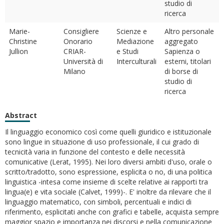
studio di
ricerca
Marie-
Consigliere
Scienze e
Altro personale
Christine
Onorario
Mediazione
aggregato
Jullion
CRIAR-
e Studi
Sapienza o
Università di
Interculturali
esterni, titolari
Milano
di borse di
studio di
ricerca
Abstract
Il linguaggio economico così come quelli giuridico e istituzionale
sono lingue in situazione di uso professionale, il cui grado di
tecnicità varia in funzione del contesto e delle necessità
comunicative (Lerat, 1995). Nei loro diversi ambiti d'uso, orale o
scritto/tradotto, sono espressione, esplicita o no, di una politica
linguistica -intesa come insieme di scelte relative ai rapporti tra
lingua(e) e vita sociale (Calvet, 1999)-. E' inoltre da rilevare che il
linguaggio matematico, con simboli, percentuali e indici di
riferimento, esplicitati anche con grafici e tabelle, acquista sempre
maggior spazio e importanza nei discorsi e nella comunicazione