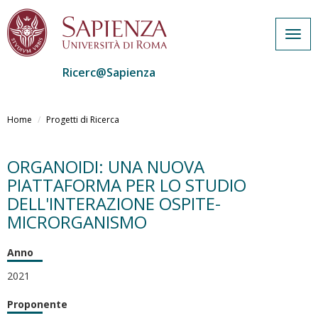
Togg
navig
Ricerc@Sapienza
Salta
al
Home
Progetti di Ricerca
contenuto
principale
ORGANOIDI: UNA NUOVA
PIATTAFORMA PER LO STUDIO
DELL'INTERAZIONE OSPITE-
MICRORGANISMO
Anno
2021
Proponente