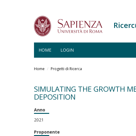
Ricer
HOME
LOGIN
Salta
al
Home
Progetti di Ricerca
contenuto
principale
SIMULATING THE GROWTH ME
DEPOSITION
Anno
2021
Proponente