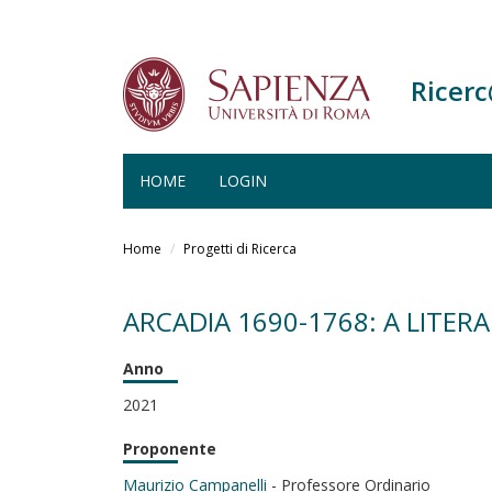
Ricer
HOME
LOGIN
Salta
al
Home
Progetti di Ricerca
contenuto
principale
ARCADIA 1690-1768: A LITER
Anno
2021
Proponente
Maurizio Campanelli
- Professore Ordinario