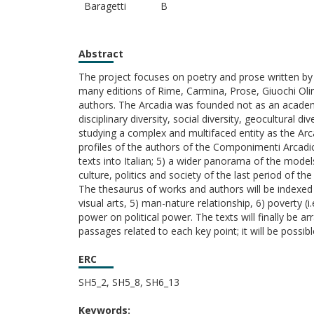
Baragetti
B
Abstract
The project focuses on poetry and prose written by
many editions of Rime, Carmina, Prose, Giuochi Oli
authors. The Arcadia was founded not as an academy
disciplinary diversity, social diversity, geocultural d
studying a complex and multifaced entity as the Arcad
profiles of the authors of the Componimenti Arcadici;
texts into Italian; 5) a wider panorama of the model
culture, politics and society of the last period of th
The thesaurus of works and authors will be indexed b
visual arts, 5) man-nature relationship, 6) poverty (i.
power on political power. The texts will finally be ar
passages related to each key point; it will be possib
ERC
SH5_2, SH5_8, SH6_13
Keywords: