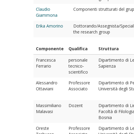
Claudio
Componenti strutturati del grupp
Giammona
Erika Amorino
Dottorando/Assegnista/Special
the research group
Componente
Qualifica
Struttura
Francesca
personale
Dipartimento di L
Ferrario
tecnico-
Sapienza
scientifico
Alessandro
Professore
Dipartimento di Pe
Ottaviani
Associato
Università degli Stu
Massimiliano
Dozent
Dipartimento di Li
Malavasi
Facoltà di Filologi
Bosnia
Oreste
Professore
Dipartimento di Le