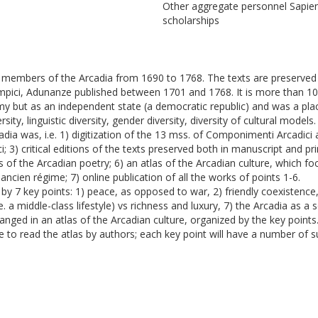
Other aggregate personnel Sapienz
scholarships
 members of the Arcadia from 1690 to 1768. The texts are preserved i
mpici, Adunanze published between 1701 and 1768. It is more than 1
 but as an independent state (a democratic republic) and was a place
iversity, linguistic diversity, gender diversity, diversity of cultural mod
ia was, i.e. 1) digitization of the 13 mss. of Componimenti Arcadici an
 3) critical editions of the texts preserved both in manuscript and pri
s of the Arcadian poetry; 6) an atlas of the Arcadian culture, which f
e ancien régime; 7) online publication of all the works of points 1-6.
y 7 key points: 1) peace, as opposed to war, 2) friendly coexistence, 3
e. a middle-class lifestyle) vs richness and luxury, 7) the Arcadia as a 
ranged in an atlas of the Arcadian culture, organized by the key points. 
le to read the atlas by authors; each key point will have a number of s