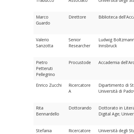
Trabucco
Associato
Università degli S
Marco
Direttore
Biblioteca dell'Ac
Guardo
Valerio
Senior
Ludwig Boltzmann 
Sanzotta
Researcher
Innsbruck
Pietro
Procustode
Accademia dell'Ar
Petteruti
Pellegrino
Enrico Zucchi
Ricercatore
Dipartimento di Stu
A
Università di Pado
Rita
Dottorando
Dottorato in Liter
Bennardello
Digital Age; Univer
Stefania
Ricercatore
Università degli St