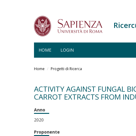
Ricer
HOME
LOGIN
Salta
al
Home
Progetti di Ricerca
contenuto
principale
ACTIVITY AGAINST FUNGAL B
CARROT EXTRACTS FROM IND
Anno
2020
Proponente