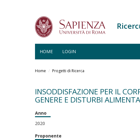
Ricer
HOME
LOGIN
Salta
al
Home
Progetti di Ricerca
contenuto
principale
INSODDISFAZIONE PER IL CORPO
GENERE E DISTURBI ALIMENTA
Anno
2020
Proponente