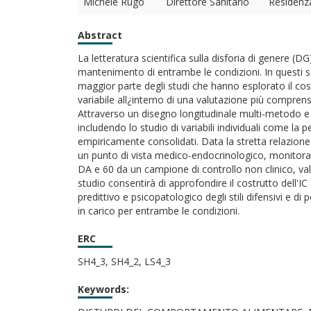
Michele Rugo
Direttore Sanitario
Residenz
Abstract
La letteratura scientifica sulla disforia di genere (D
mantenimento di entrambe le condizioni. In questi sog
maggior parte degli studi che hanno esplorato il cost
variabile all¿interno di una valutazione più comprens
Attraverso un disegno longitudinale multi-metodo e m
includendo lo studio di variabili individuali come la
empiricamente consolidati. Data la stretta relazion
un punto di vista medico-endocrinologico, monitorand
DA e 60 da un campione di controllo non clinico, valu
studio consentirà di approfondire il costrutto dell'IC
predittivo e psicopatologico degli stili difensivi e 
in carico per entrambe le condizioni.
ERC
SH4_3, SH4_2, LS4_3
Keywords: