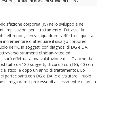
terni, titolari di borse di studio di ricerca
soddisfazione corporea (IC) nello sviluppo e nel
i implicazioni per il trattamento. Tuttavia, la
ti self-report, senza inquadrare l¿effetto di questa
e a incrementare o attenuare il disagio corporeo.
uolo dell'IC in soggetti con diagnosi di DG e DA,
 attraverso strumenti clinician-rated ed
, sarà effettuata una valutazione dell'IC anche da
ostituito da 180 soggetti, di cui 60 con DG, 60 con
pecialistico, e dopo un anno di trattamento). Lo
dei partecipanti con DG e DA, e di valutare il ruolo
ine di migliorare il processo di assessment e di presa