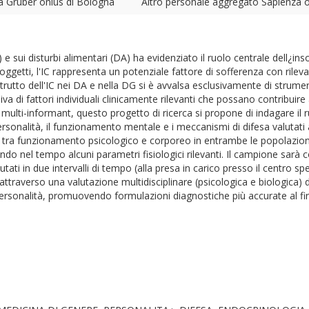
a Gruber onlus di Bologna
Altro personale aggregato Sapienza o es
G) e sui disturbi alimentari (DA) ha evidenziato il ruolo centrale dell¿in
getti, l'IC rappresenta un potenziale fattore di sofferenza con rilevant
rutto dell'IC nei DA e nella DG si è avvalsa esclusivamente di strumen
iva di fattori individuali clinicamente rilevanti che possano contribuir
ulti-informant, questo progetto di ricerca si propone di indagare il r
 personalità, il funzionamento mentale e i meccanismi di difesa valutati
e tra funzionamento psicologico e corporeo in entrambe le popolazioni
o nel tempo alcuni parametri fisiologici rilevanti. Il campione sarà c
tati in due intervalli di tempo (alla presa in carico presso il centro s
 attraverso una valutazione multidisciplinare (psicologica e biologica) 
di personalità, promuovendo formulazioni diagnostiche più accurate al f