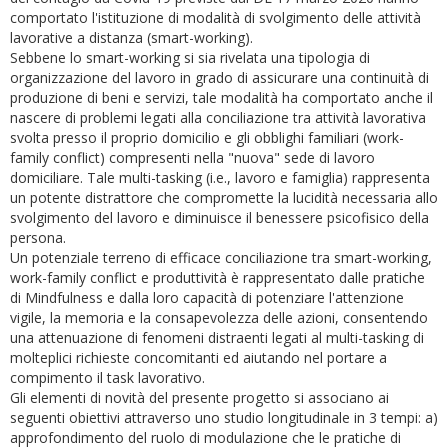
comportato l'istituzione di modalità di svolgimento delle attività
lavorative a distanza (smart-working).
Sebbene lo smart-working si sia rivelata una tipologia di
organizzazione del lavoro in grado di assicurare una continuità di
produzione di beni e servizi, tale modalità ha comportato anche il
nascere di problemi legati alla conciliazione tra attività lavorativa
svolta presso il proprio domicilio e gli obblighi familiari (work-
family conflict) compresenti nella "nuova" sede di lavoro
domiciliare. Tale multi-tasking (i.e., lavoro e famiglia) rappresenta
un potente distrattore che compromette la lucidità necessaria allo
svolgimento del lavoro e diminuisce il benessere psicofisico della
persona.
Un potenziale terreno di efficace conciliazione tra smart-working,
work-family conflict e produttività è rappresentato dalle pratiche
di Mindfulness e dalla loro capacità di potenziare l'attenzione
vigile, la memoria e la consapevolezza delle azioni, consentendo
una attenuazione di fenomeni distraenti legati al multi-tasking di
molteplici richieste concomitanti ed aiutando nel portare a
compimento il task lavorativo.
Gli elementi di novità del presente progetto si associano ai
seguenti obiettivi attraverso uno studio longitudinale in 3 tempi: a)
approfondimento del ruolo di modulazione che le pratiche di