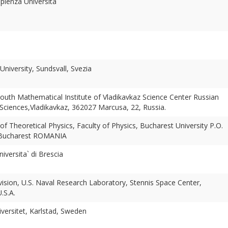
apienza Universita`
niversity, Sundsvall, Svezia
South Mathematical Institute of Vladikavkaz Science Center Russian
ciences,Vladikavkaz, 362027 Marcusa, 22, Russia.
f Theoretical Physics, Faculty of Physics, Bucharest University P.O.
Bucharest ROMANIA
versita` di Brescia
vision, U.S. Naval Research Laboratory, Stennis Space Center,
U.S.A.
iversitet, Karlstad, Sweden