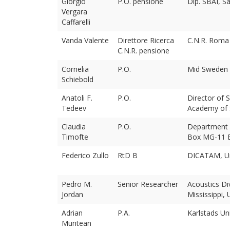
Giorgio
P.O. pensione
Dip. SBAI, S
Vergara
Caffarelli
Vanda Valente
Direttore Ricerca
C.N.R. Roma
C.N.R. pensione
Cornelia
P.O.
Mid Sweden U
Schiebold
Anatoli F.
P.O.
Director of 
Tedeev
Academy of S
Claudia
P.O.
Department o
Timofte
Box MG-11 
Federico Zullo
RtD B
DICATAM, Uni
Pedro M.
Senior Researcher
Acoustics Di
Jordan
Mississippi, 
Adrian
P.A.
Karlstads Un
Muntean