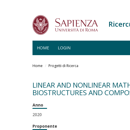
Ricer
HOME
LOGIN
Salta
al
Home
Progetti di Ricerca
contenuto
principale
LINEAR AND NONLINEAR MAT
BIOSTRUCTURES AND COMPOS
Anno
2020
Proponente