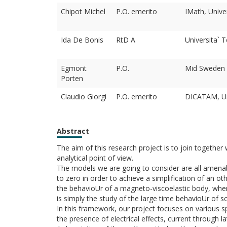
Chipot Michel
P.O. emerito
IMath, Unive
Ida De Bonis
RtD A
Universita` 
Egmont
P.O.
Mid Sweden U
Porten
Claudio Giorgi
P.O. emerito
DICATAM, Uni
Abstract
The aim of this research project is to join togethe
analytical point of view.
The models we are going to consider are all amenabl
to zero in order to achieve a simplification of an 
the behavioUr of a magneto-viscoelastic body, wher
is simply the study of the large time behavioUr of s
In this framework, our project focuses on various sp
the presence of electrical effects, current through l