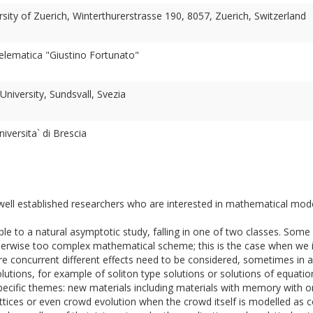
rsity of Zuerich, Winterthurerstrasse 190, 8057, Zuerich, Switzerland
Telematica "Giustino Fortunato"
niversity, Sundsvall, Svezia
versita` di Brescia
r well established researchers who are interested in mathematical mod
e to a natural asymptotic study, falling in one of two classes. Some 
otherwise too complex mathematical scheme; this is the case when we i
e concurrent different effects need to be considered, sometimes in a
olutions, for example of soliton type solutions or solutions of equati
ecific themes: new materials including materials with memory with or 
attices or even crowd evolution when the crowd itself is modelled as col