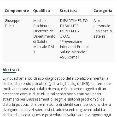
Componente
Qualifica
Struttura
Categoria
Giuseppe
Medico-
DIPARTIMENTO
Altro
Ducci
Psichiatra,
DI SALUTE
personale
Direttore del
MENTALE -
Sapienza o
Dipartimento
U.O.C.
esterni
di Salute
"Prevenzione
Mentale RM-
Interventi Precoci
1
Salute Mentale"
ASL Roma1
Abstract
L¿inquadramento clinico-diagnostico delle condizioni mentali a
rischio di esordio psicotico (¿ultra-high risk¿ o UHR), un tema per
molti anni trascurato dalla ricerca, è finalmente oggetto di un
crescente corpus di studi. In tal senso sono stati sviluppati
strumenti per l¿assessment di segni e sintomi prodromici dei
disturbi psicotici che permettono di identificare, tra coloro che si
rivolgono ai servizi specialistici, adolescenti o giovani adulti a
rischio di psicosi. Queste procedure di valutazione vengono oggi