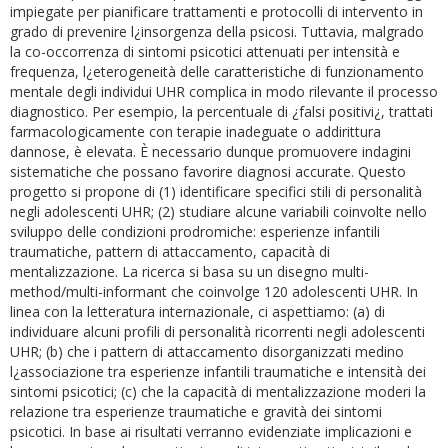
impiegate per pianificare trattamenti e protocolli di intervento in
grado di prevenire l¿insorgenza della psicosi. Tuttavia, malgrado
la co-occorrenza di sintomi psicotici attenuati per intensità e
frequenza, l¿eterogeneità delle caratteristiche di funzionamento
mentale degli individui UHR complica in modo rilevante il processo
diagnostico. Per esempio, la percentuale di ¿falsi positivi¿, trattati
farmacologicamente con terapie inadeguate o addirittura
dannose, è elevata. È necessario dunque promuovere indagini
sistematiche che possano favorire diagnosi accurate. Questo
progetto si propone di (1) identificare specifici stili di personalità
negli adolescenti UHR; (2) studiare alcune variabili coinvolte nello
sviluppo delle condizioni prodromiche: esperienze infantili
traumatiche, pattern di attaccamento, capacità di
mentalizzazione. La ricerca si basa su un disegno multi-
method/multi-informant che coinvolge 120 adolescenti UHR. In
linea con la letteratura internazionale, ci aspettiamo: (a) di
individuare alcuni profili di personalità ricorrenti negli adolescenti
UHR; (b) che i pattern di attaccamento disorganizzati medino
l¿associazione tra esperienze infantili traumatiche e intensità dei
sintomi psicotici; (c) che la capacità di mentalizzazione moderi la
relazione tra esperienze traumatiche e gravità dei sintomi
psicotici. In base ai risultati verranno evidenziate implicazioni e