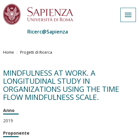
Togg
navig
Ricerc@Sapienza
Salta
al
Home
Progetti di Ricerca
contenuto
principale
MINDFULNESS AT WORK. A
LONGITUDINAL STUDY IN
ORGANIZATIONS USING THE TIME
FLOW MINDFULNESS SCALE.
Anno
2019
Proponente