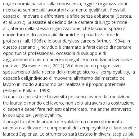
un¿economia basata sulla conoscenza, oggi le organizzazioni
ricercano sempre più lavoratori altamente qualificati, flessibili,
capaci di innovare e affrontare le sfide senza abbattersi (Costea,
et al. 2012). Si assiste al declino delle carriere di lungo termine
all¿interno della stessa organizzazione, che lasciano spazio a
nuove forme di carriera più dinamiche e proattive come le
protean (Hall, 1996) e le boundaryless careers (Arthur, 1994). In
questo scenario l¿individuo è chiamato a farsi carico di ricercare
opportunità professionali, occasioni di sviluppo e di
aggiornamento per rimanere impiegabile in condizioni lavorative
mutevoli (Brown e Lent, 2012). Vi è dunque un progressivo
spostamento dalla ricerca dell¿impiego sicuro all¿employability, la
capacità dell¿individuo di muoversi all'interno del mercato del
lavoro in modo autonomo per realizzare il proprio potenziale
(Hillage e Pollard, 1998).
In questo contesto le Università possono favorire la transizione
tra laurea e mondo del lavoro, non solo attraverso la costruzione
di saperi e saper fare richiesti dal mercato, ma anche attraverso
lo sviluppo dell¿employability.
Il progetto intende proporre e validare un nuovo strumento
orientato a rilevare le componenti dell¿employability di laureandi e
laureati Sapienza. Lo strumento sarà testato in diversi step su più