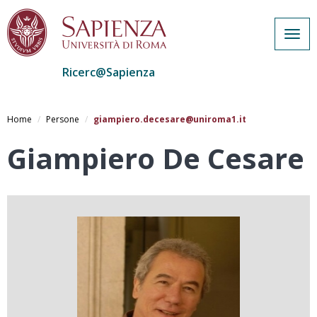
Togg
navig
Ricerc@Sapienza
Salta
al
Home
Persone
giampiero.decesare@uniroma1.it
contenuto
principale
Giampiero De Cesare