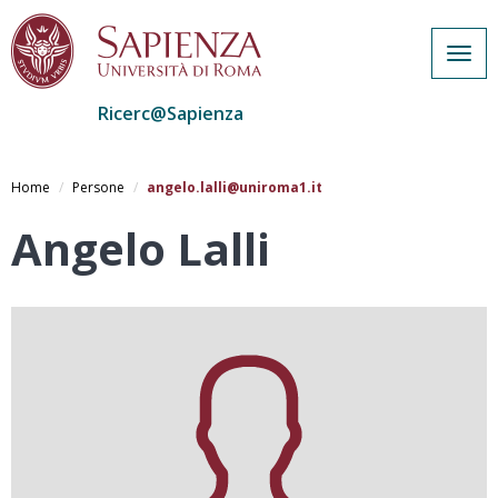
Togg
navig
Ricerc@Sapienza
Salta
al
Home
Persone
angelo.lalli@uniroma1.it
contenuto
principale
Angelo Lalli