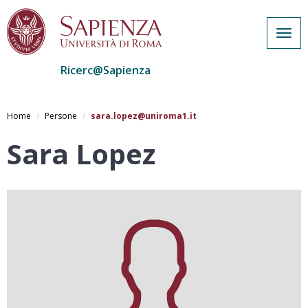
Togg
navig
Ricerc@Sapienza
Salta
al
Home
Persone
sara.lopez@uniroma1.it
contenuto
principale
Sara Lopez