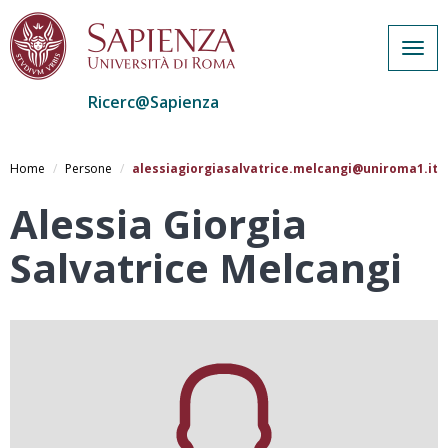
Togg
navig
Ricerc@Sapienza
Salta
al
Home
Persone
alessiagiorgiasalvatrice.melcangi@uniroma1.it
contenuto
principale
Alessia Giorgia
Salvatrice Melcangi