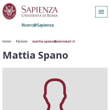
Togg
navig
Ricerc@Sapienza
Salta
al
Home
Persone
mattia.spano@uniroma1.it
contenuto
principale
Mattia Spano