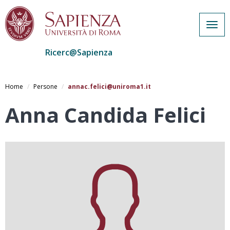
Togg
navig
Ricerc@Sapienza
Salta
al
Home
Persone
annac.felici@uniroma1.it
contenuto
principale
Anna Candida Felici