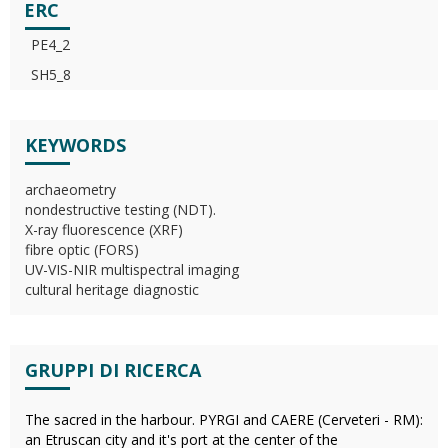
ERC
PE4_2
SH5_8
KEYWORDS
archaeometry
nondestructive testing (NDT).
X-ray fluorescence (XRF)
fibre optic (FORS)
UV-VIS-NIR multispectral imaging
cultural heritage diagnostic
GRUPPI DI RICERCA
The sacred in the harbour. PYRGI and CAERE (Cerveteri - RM):
an Etruscan city and it's port at the center of the