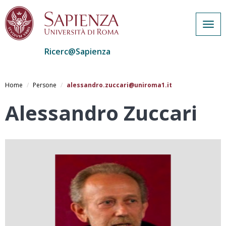
Togg
navig
Ricerc@Sapienza
Salta
al
Home
Persone
alessandro.zuccari@uniroma1.it
contenuto
principale
Alessandro Zuccari