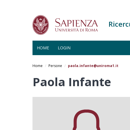
Ricer
HOME
LOGIN
Salta
al
Home
Persone
paola.infante@uniroma1.it
contenuto
principale
Paola Infante