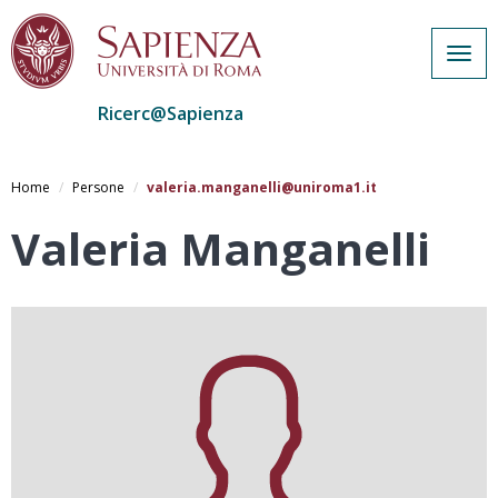
Togg
navig
Ricerc@Sapienza
Salta
al
Home
Persone
valeria.manganelli@uniroma1.it
contenuto
principale
Valeria Manganelli