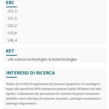
ERC
LS1_2
LS1_5
LS3_2
LS3_6
LS6_4
KET
Life-science technologies & biotechnologies
INTERESSI DI RICERCA
Studio dei livelli di regolazione del processo apoptotico e/o autofagico,
legati alla specificità delle interazioni proteine-lipidi all'interno dei rafts
lipidici. L'alterazione dei meccanismi di controllo di queste interazioni
potrebbe essere alla base di numerose neoplasie, patologie autoimmuni e
patologie degenerative.