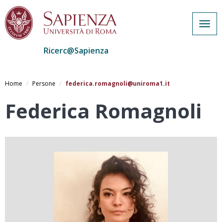
Togg
navig
Ricerc@Sapienza
Salta
al
Home
Persone
federica.romagnoli@uniroma1.it
contenuto
principale
Federica Romagnoli