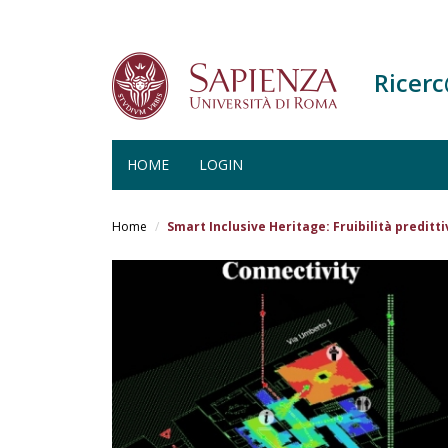
Ricer
HOME
LOGIN
Salta
al
Home
Smart Inclusive Heritage: Fruibilità preditti
contenuto
principale