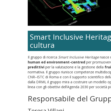
Smart Inclusive Heritage
cultura
Il gruppo di ricerca
Smart Inclusive Heritage
nasce n
human ed environment-centred
per promuovere l’
predittivi
per la valutazione e la gestione della
fru
normativa. Il gruppo riunisce competenze multidiscipl
CNR–ISTC di Roma e con il supporto scientifico della D
dalla DRML il gruppo mira a costruire un modello oper
linea con gli obiettivi dell’Agenda 2030 per società più
Responsabile del Grup
Teresa Villani